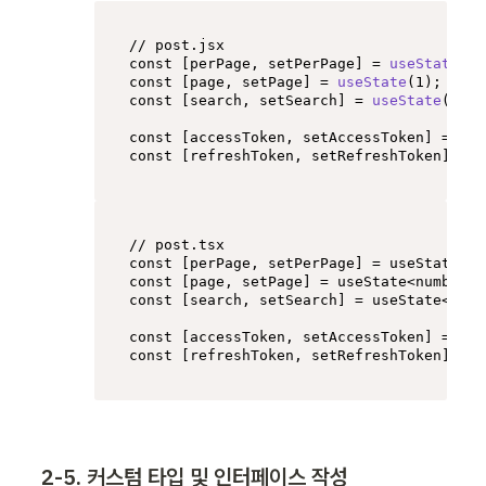
// post.jsx
const
 [perPage, setPerPage] = 
useState
(
5
const
 [page, setPage] = 
useState
(
1
const
 [search, setSearch] = 
useState
(
''
);

const
 [accessToken, setAccessToken] = 
use
const
 [refreshToken, setRefreshToken] = 
u
// post.tsx
const
 [perPage, setPerPage] = useState<nu
const
 [page, setPage] = useState<number>(
const
 [search, setSearch] = useState<stri
const
const
 [refreshToken, setRefreshToken] = u
2-5. 커스텀 타입 및 인터페이스 작성