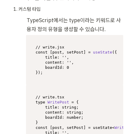
커스텀 타입
TypeScript에서는 type이라는 키워드로 사
용자 정의 유형을 생성할 수 있습니다.
// write.jsx
const
 [post, setPost] = 
useState
({

title
: 
''
,

content
: 
''
,

boardId
: 
0
});
// write.tsx
type
WritePost
 = {

title
: 
string
;

content
: 
string
;

boardId
: 
number
;

const
 [post, setPost] = useState<
WritePos
title
: 
''
,
