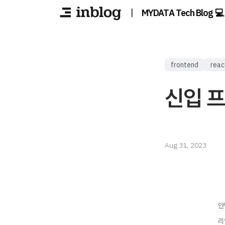
|
MYDATA Tech Blog 💻
frontend
reac
신입 
Aug 31, 2023
안
리