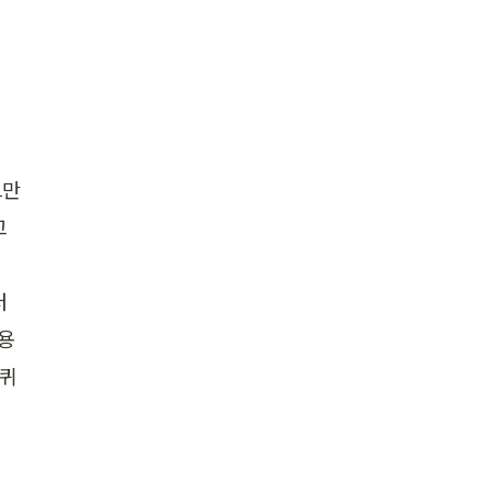
만 
 
터
용
 퀴