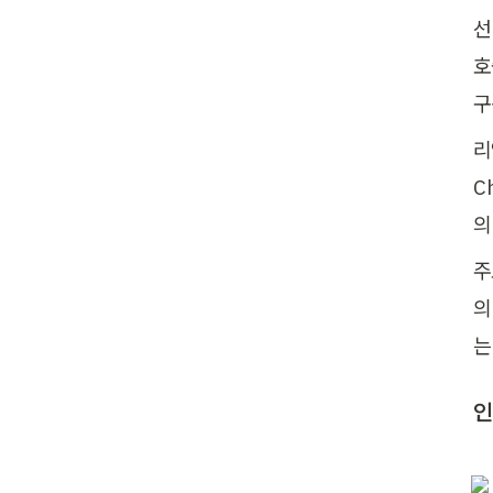
선
호
구
리
C
의
주
의
는
인