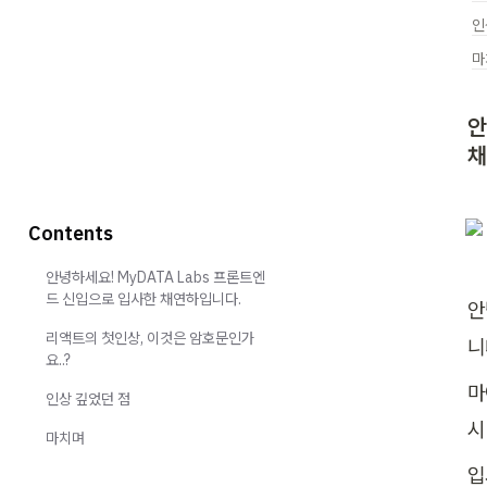
인
마
안
채
Contents
안녕하세요! MyDATA Labs 프론트엔
드 신입으로 입사한 채연하입니다.
안
리액트의 첫인상, 이것은 암호문인가
니
요..?
마
인상 깊었던 점
시
마치며
입